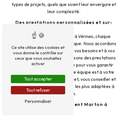
types de projets, quels que soient leur envergure et
leur complexité.
Des prestations personnalisées et sur-
mesure
Chez Terrassement Marton à Vérines, chaque
projet de terrassement est unique. Nous accordons
Ce site utilise des cookies et
une importance particulière à vos besoins et à vos
vous donne le contrôle sur
exigences, et nous vous proposons des prestations
ceux que vous souhaitez
activer
personnalisées et sur-mesure pour vous garantir
une entière satisfaction. Notre équipe est à votre
Tout accepter
écoute pour étudier votre projet, vous conseiller et
mettre en œuvre les solutions les plus adaptées à
Tout refuser
vos besoins.
Personnaliser
Contactez Terrassement Marton à
Vérines
Vous avez un projet de terrassement à Vérines?
Faites appel à l'expertise de Terrassement Marton.